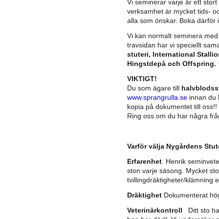
Vi seminerar varje år ett sto
verksamhet är mycket tids- oc
alla som önskar. Boka därför i 
Vi kan normalt seminera med hi
travsidan har vi speciellt sa
stuteri, International Stall
Hingstdepå och Offspring.
VIKTIGT!
Du som ägare till
halvblodss
www.sprangrulla.se
innan du 
kopia på dokumentet till oss!!
Ring oss om du har några frå
Varför välja Nygårdens Stut
Erfarenhet
. Henrik seminvet
ston varje säsong. Mycket sto
tvillingdräktigheter/klämning e
Dräktighet
Dokumenterat hög
Veterinärkontroll
Ditt sto h