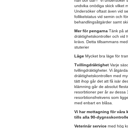
han bor där!! Vi undersöker 
undvika onödiga skick vilket 
Undersöker oftast även vid sem
follikelstatus vid semin och fö
behandlingsåtgärder samt ski
Mer för pengarna
Tänk på at
dräktighetskontroller och vid 
krävs. Detta tillsammans med
stuterier
Läge
Mycket bra läge för tra
Tvillingdräktighet
Varje säs
tvillingdräktigheter. Vi åtgärd
dräktighetskontrollen med myc
tätt ihop går det att få isär 
klämning går de absolut flest
resorbtioner per år av dessa
resorbtionsfrekvens som ligge
med enbart en blåsa.
Vi har mottagning för våra
tills alla 90-dygnsskontrolle
Veterinär service
med hög ko