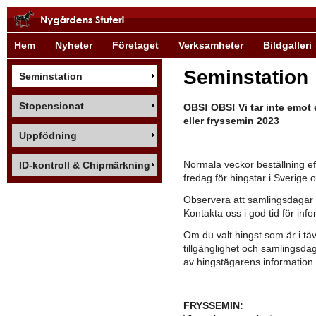
Hem
Nyheter
Företaget
Verksamheter
Bildgalleri
Seminstation
Seminstation
Stopensionat
OBS! OBS! Vi tar inte emot 
eller fryssemin 2023
Uppfödning
ID-kontroll & Chipmärkning
Normala veckor beställning 
fredag för hingstar i Sverige
Observera att samlingsdagar
Kontakta oss i god tid för info
Om du valt hingst som är i t
tillgänglighet och samlingsdag
av hingstägarens information
FRY