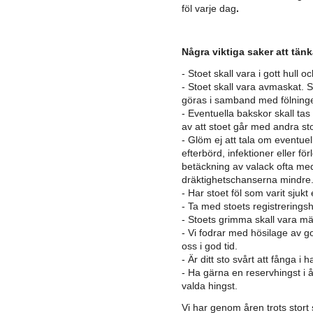
föl varje dag
.
Några viktiga saker att tän
- Stoet skall vara i gott hull o
- Stoet skall vara avmaskat. Sä
göras i samband med fölning
- Eventuella bakskor skall ta
av att stoet går med andra st
- Glöm ej att tala om eventue
efterbörd, infektioner eller f
betäckning av valack ofta med
dräktighetschanserna mindre
- Har stoet föl som varit sjukt
- Ta med stoets registrerings
- Stoets grimma skall vara m
- Vi fodrar med hösilage av go
oss i god tid.
- Är ditt sto svårt att fånga i
- Ha gärna en reservhingst i å
valda hingst.
Vi har genom åren trots stort 