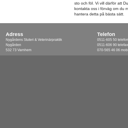
sto och föl. Vi vill därför at
kontakta oss i förväg om du mi
hantera detta på bästa sätt.
Adress
Telefon
Nygårdens Stuteri & Veterinärpraktik
0511-605 50 telefo
Nygården
0511-606 90 telefax
532 73 Varnhem
070-565 46 06 mobi